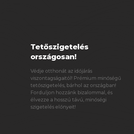
Tetőszigetelés
országosan!
Védje otthonát az időjárás
viszontagságaitól! Prémium minőségű
tetőszigetelés, bárhol az országban!
Forduljon hozzánk bizalommal, és
élvezze a hosszú távú, minőségi
szigetelés előnyeit!