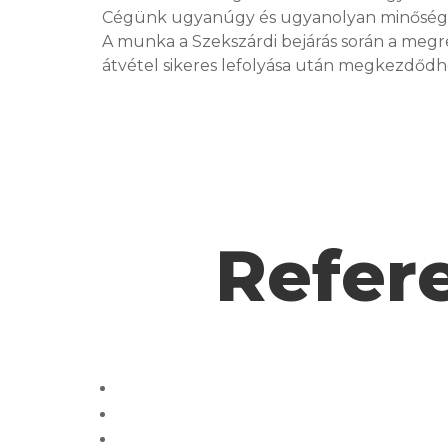
Cégünk ugyanúgy és ugyanolyan minőségben vá
A munka a Szekszárdi bejárás során a megr
átvétel sikeres lefolyása után megkezdődh
Refer