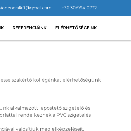
siogeneralkft@gmail.com
+36-30/994-0732
NK
REFERENCIÁINK
ELÉRHETŐSÉGEINK
resse szakértő kollégánkat elérhetőségünk
lunk alkalmazott lapostető szigetelő és
rlattal rendelkeznek a PVC szigetelés
iával valósítjuk meg elképzeléseit.