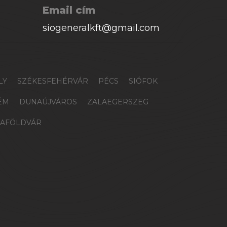
Email cím
siogeneralkft@gmail.com
LY
SZÉKESFEHÉRVÁR
PÉCS
SIÓFOK
ÉM
DUNAÚJVÁROS
ZALAEGERSZEG
AFÖLDVÁR