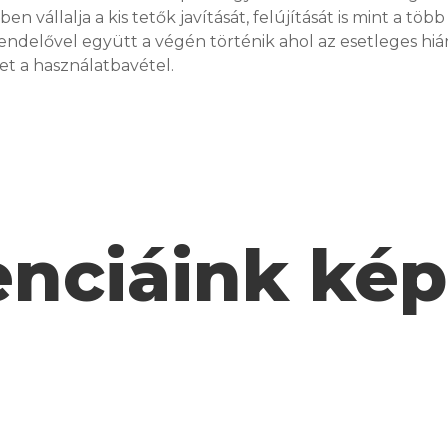
llalja a kis tetők javítását, felújítását is mint a több
endelővel együtt a végén történik ahol az esetleges hiá
et a használatbavétel.
enciáink ké