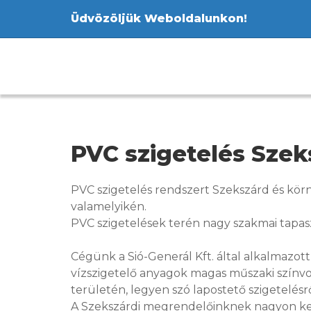
Üdvözöljük Weboldalunkon!
PVC szigetelés Szek
PVC szigetelés rendszert Szekszárd és kö
valamelyikén.
PVC szigetelések terén nagy szakmai tapasz
Cégünk a Sió-Generál Kft. által alkalmazot
vízszigetelő anyagok magas műszaki színvo
területén, legyen szó lapostető szigetelésr
A Szekszárdi megrendelőinknek nagyon kedv