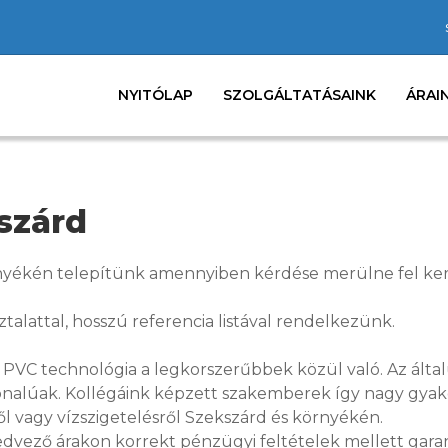
NYITÓLAP
SZOLGÁLTATÁSAINK
ÁRAI
szárd
rnyékén telepítünk amennyiben kérdése merülne fel ke
talattal, hosszú referencia listával rendelkezünk.
t PVC technológia a legkorszerűbbek közül való. Az álta
nalúak. Kollégáink képzett szakemberek így nagy gyako
ől vagy vízszigetelésről Szekszárd és környékén.
ező árakon korrekt pénzügyi feltételek mellett garanc