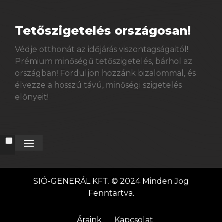
Tetőszigetelés országosan!
Védje otthonát az időjárás viszontagságaitól!
Prémium minőségű tetőszigetelés, bárhol az
országban! Forduljon hozzánk bizalommal, és
élvezze a hosszú távú, minőségi szigetelés
előnyeit!
SIÓ-GENERÁL KFT. © 2024 Minden Jog
Fenntartva.
Áraink
Kapcsolat