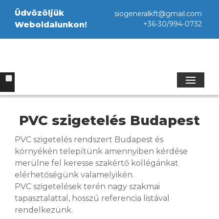
Üdvözöljük
siogeneralkft@gmail.com
+36-30/994-0732
Weboldalunkon!
PVC szigetelés Budapest
PVC szigetelés rendszert Budapest és
környékén telepítünk amennyiben kérdése
merülne fel keresse szakértő kollégánkat
elérhetőségünk valamelyikén.
PVC szigetelések terén nagy szakmai
tapasztalattal, hosszú referencia listával
rendelkezünk.