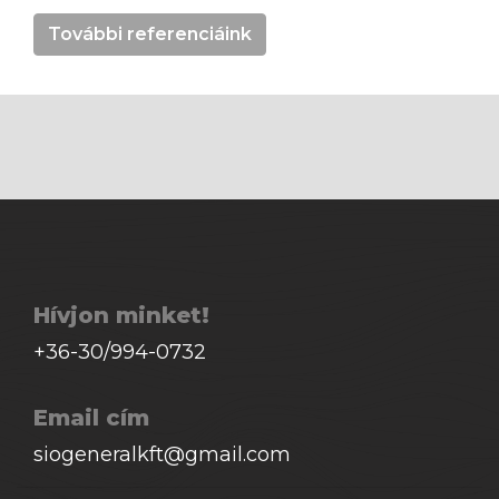
További referenciáink
Hívjon minket!
+36-30/994-0732
Email cím
siogeneralkft@gmail.com