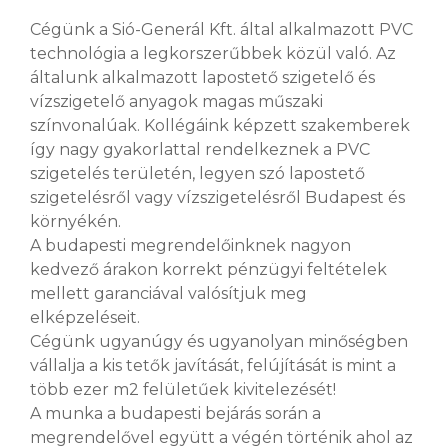
Cégünk a Sió-Generál Kft. által alkalmazott PVC
technológia a legkorszerűbbek közül való. Az
általunk alkalmazott lapostető szigetelő és
vízszigetelő anyagok magas műszaki
színvonalúak. Kollégáink képzett szakemberek
így nagy gyakorlattal rendelkeznek a PVC
szigetelés területén, legyen szó lapostető
szigetelésről vagy vízszigetelésről Budapest és
környékén.
A budapesti megrendelőinknek nagyon
kedvező árakon korrekt pénzügyi feltételek
mellett garanciával valósítjuk meg
elképzeléseit.
Cégünk ugyanúgy és ugyanolyan minőségben
vállalja a kis tetők javítását, felújítását is mint a
több ezer m2 felületűek kivitelezését!
A munka a budapesti bejárás során a
megrendelővel együtt a végén történik ahol az